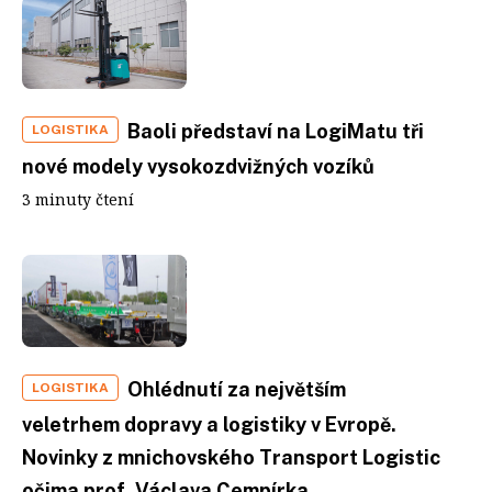
Baoli představí na LogiMatu tři
LOGISTIKA
nové modely vysokozdvižných vozíků
3 minuty čtení
Ohlédnutí za největším
LOGISTIKA
veletrhem dopravy a logistiky v Evropě.
Novinky z mnichovského Transport Logistic
očima prof. Václava Cempírka