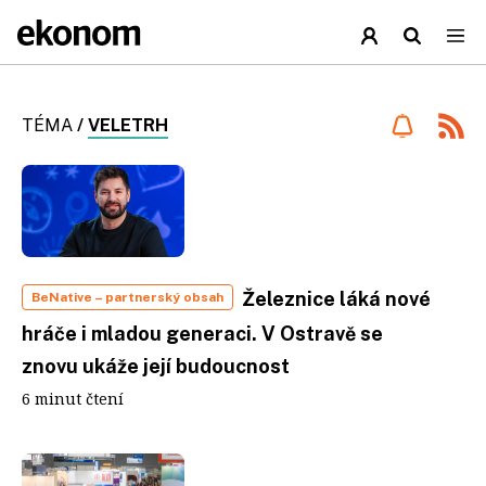
TÉMA
/
VELETRH
Železnice láká nové
BeNative
– partnerský obsah
hráče i mladou generaci. V Ostravě se
znovu ukáže její budoucnost
6 minut čtení