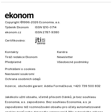
Copyright
©1996-2026
Economia, a.s.
Týdeník Ekonom
ISSN 1210-0714
ekonom.cz
ISSN 2787-9380
Certifikováno:
Kontakty
Kariéra
Tiráž redakce Ekonom
Newsletter
Předplatné
Všeobecné podmínky
Prohlášení o cookies
Nastavení soukromí
Ochrana osobních údajů
Inzerce
, obchodní garant:
Adéla Formáčková
,
+420 739 500 832
Jakékoliv užití obsahu, včetně převzetí článků, je bez souhlasu
Economia, a.s. zapovězeno. Bez souhlasu Economia, a.s. je
zapovězeno též rozmnožování obsahu pro účely automatizované
analýzy textů nebo dat podle ustanovení § 39c autorského zákona.