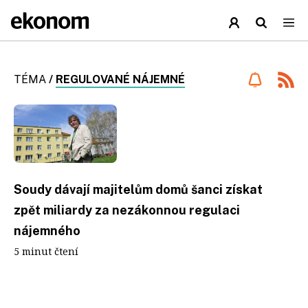
TÉMA
/
REGULOVANÉ NÁJEMNÉ
Soudy dávají majitelům domů šanci získat
zpět miliardy za nezákonnou regulaci
nájemného
5 minut čtení