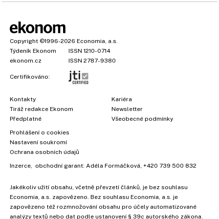
Copyright
©1996-2026
Economia, a.s.
Týdeník Ekonom
ISSN 1210-0714
ekonom.cz
ISSN 2787-9380
Certifikováno:
Kontakty
Kariéra
Tiráž redakce Ekonom
Newsletter
Předplatné
Všeobecné podmínky
Prohlášení o cookies
Nastavení soukromí
Ochrana osobních údajů
Inzerce
, obchodní garant:
Adéla Formáčková
,
+420 739 500 832
Jakékoliv užití obsahu, včetně převzetí článků, je bez souhlasu
Economia, a.s. zapovězeno. Bez souhlasu Economia, a.s. je
zapovězeno též rozmnožování obsahu pro účely automatizované
analýzy textů nebo dat podle ustanovení § 39c autorského zákona.