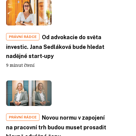
Od advokacie do světa
PRÁVNÍ RÁDCE
investic. Jana Sedláková bude hledat
nadějné start‑upy
9 minut čtení
Novou normu v zapojení
PRÁVNÍ RÁDCE
na pracovní trh budou muset prosadit