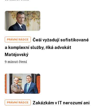
Češi vyžadují sofistikované
PRÁVNÍ RÁDCE
a komplexní služby, říká advokát
Matějovský
9 minut čtení
Zakázkám v IT nerozumí ani
PRÁVNÍ RÁDCE