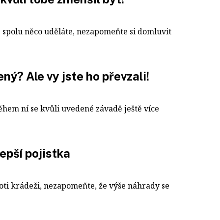
e spolu něco uděláte, nezapomeňte si domluvit
ný? Ale vy jste ho převzali!
hem ní se kvůli uvedené závadě ještě více
epší pojistka
roti krádeži, nezapomeňte, že výše náhrady se