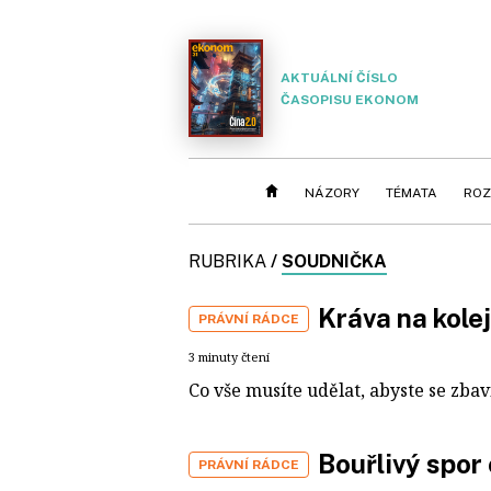
AKTUÁLNÍ ČÍSLO
ČASOPISU EKONOM
NÁZORY
TÉMATA
ROZ
RUBRIKA
/
SOUDNIČKA
Kráva na kolej
PRÁVNÍ RÁDCE
3 minuty čtení
Co vše musíte udělat, abyste se zba
Bouřlivý spor
PRÁVNÍ RÁDCE