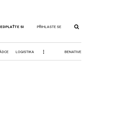
EDPLAŤTE SI
PŘIHLASTE SE
BENATIVE
RÁDCE
LOGISTIKA