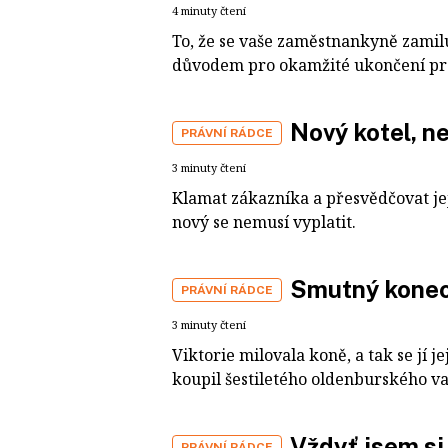
4 minuty čtení
To, že se vaše zaměstnankyně zamil
důvodem pro okamžité ukončení pr
Nový kotel, n
PRÁVNÍ RÁDCE
3 minuty čtení
Klamat zákazníka a přesvědčovat jej
nový se nemusí vyplatit.
Smutný konec
PRÁVNÍ RÁDCE
3 minuty čtení
Viktorie milovala koně, a tak se jí j
koupil šestiletého oldenburského va
Vždyť jsem si 
PRÁVNÍ RÁDCE