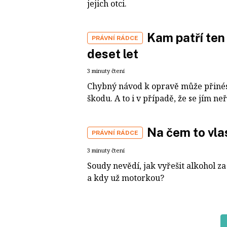
jejich otci.
Kam patří ten
PRÁVNÍ RÁDCE
deset let
3 minuty čtení
Chybný návod k opravě může přinés
škodu. A to i v případě, že se jím neř
Na čem to vla
PRÁVNÍ RÁDCE
3 minuty čtení
Soudy nevědí, jak vyřešit alkohol za
a kdy už motorkou?