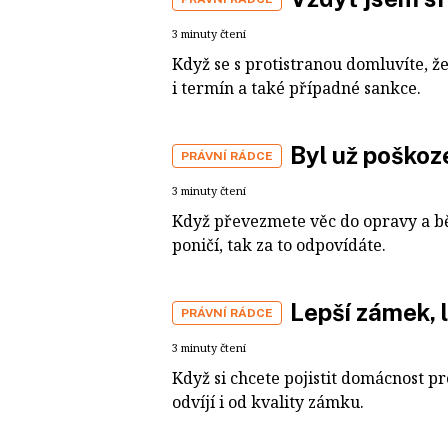
3 minuty čtení
Když se s protistranou domluvíte, ž
i termín a také případné sankce.
Byl už poškoze
PRÁVNÍ RÁDCE
3 minuty čtení
Když převezmete věc do opravy a bě
poničí, tak za to odpovídáte.
Lepší zámek, l
PRÁVNÍ RÁDCE
3 minuty čtení
Když si chcete pojistit domácnost p
odvíjí i od kvality zámku.