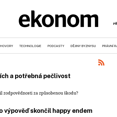
PŘ
HOVORY
TECHNOLOGIE
PODCASTY
DĚJINY BYZNYSU
PRÁVNÍ 
ích a potřebná pečlivost
vil zodpovědnosti za způsobenou škodu?
 o výpověď skončil happy endem