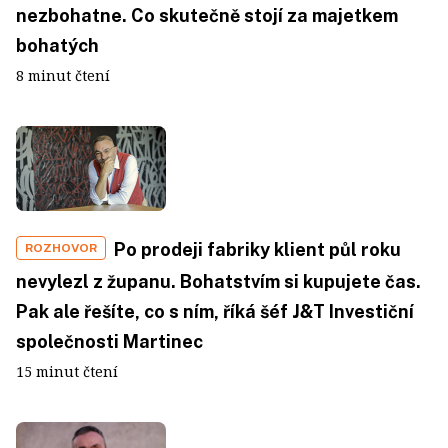
nezbohatne. Co skutečně stojí za majetkem
bohatých
8 minut čtení
Po prodeji fabriky klient půl roku
ROZHOVOR
nevylezl z županu. Bohatstvím si kupujete čas.
Pak ale řešíte, co s ním, říká šéf J&T Investiční
společnosti Martinec
15 minut čtení