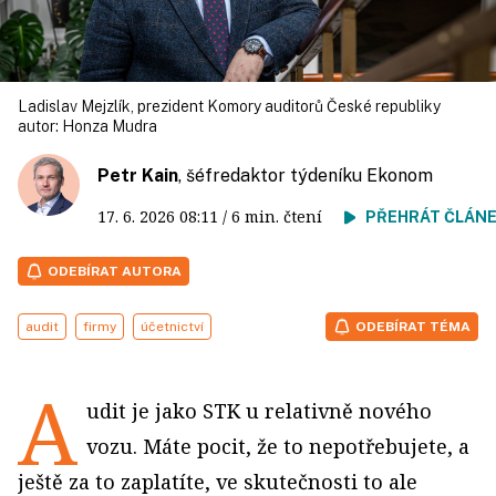
Ladislav Mejzlík, prezident Komory auditorů České republiky
autor:
Honza Mudra
Petr Kain
, šéfredaktor týdeníku Ekonom
17. 6. 2026
08:11
/ 6 min. čtení
PŘEHRÁT ČLÁN
ODEBÍRAT AUTORA
audit
firmy
účetnictví
ODEBÍRAT TÉMA
A
udit je jako STK u relativně nového
vozu. Máte pocit, že to nepotřebujete, a
ještě za to zaplatíte, ve skutečnosti to ale