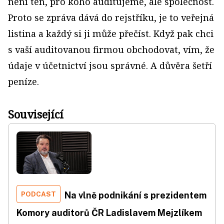
není ten, pro koho auditujeme, ale společnost.
Proto se zpráva dává do rejstříku, je to veřejná
listina a každý si ji může přečíst. Když pak chci
s vaší auditovanou firmou obchodovat, vím, že
údaje v účetnictví jsou správné. A důvěra šetří
peníze.
Související
PODCAST
Na vlně podnikání s prezidentem
Komory auditorů ČR Ladislavem Mejzlíkem