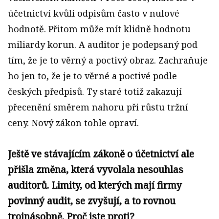
účetnictví kvůli odpisům často v nulové
hodnotě. Přitom může mít klidně hodnotu
miliardy korun. A auditor je podepsaný pod
tím, že je to věrný a poctivý obraz. Zachraňuje
ho jen to, že je to věrné a poctivé podle
českých předpisů. Ty staré totiž zakazují
přecenění směrem nahoru při růstu tržní
ceny. Nový zákon tohle opraví.
Ještě ve stávajícím zákoně o účetnictví ale
přišla změna, která vyvolala nesouhlas
auditorů. Limity, od kterých mají firmy
povinný audit, se zvyšují, a to rovnou
trojnásobně. Proč jste proti?