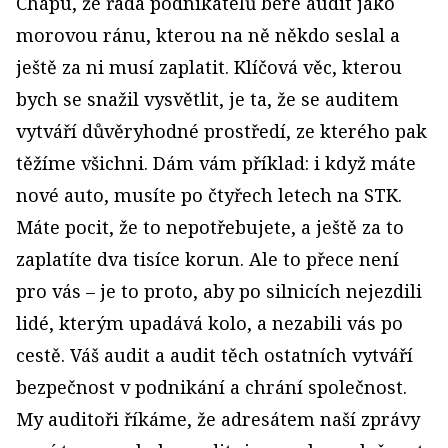
Chápu, že řada podnikatelů bere audit jako
morovou ránu, kterou na ně někdo seslal a
ještě za ni musí zaplatit. Klíčová věc, kterou
bych se snažil vysvětlit, je ta, že se auditem
vytváří důvěryhodné prostředí, ze kterého pak
těžíme všichni. Dám vám příklad: i když máte
nové auto, musíte po čtyřech letech na STK.
Máte pocit, že to nepotřebujete, a ještě za to
zaplatíte dva tisíce korun. Ale to přece není
pro vás – je to proto, aby po silnicích nejezdili
lidé, kterým upadává kolo, a nezabili vás po
cestě. Váš audit a audit těch ostatních vytváří
bezpečnost v podnikání a chrání společnost.
My auditoři říkáme, že adresátem naší zprávy