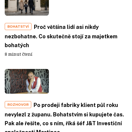
Proč většina lidí asi nikdy
BOHATSTVÍ
nezbohatne. Co skutečně stojí za majetkem
bohatých
8 minut čtení
Po prodeji fabriky klient půl roku
ROZHOVOR
nevylezl z županu. Bohatstvím si kupujete čas.
Pak ale řešíte, co s ním, říká šéf J&T Investiční