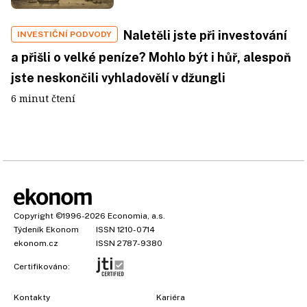
Naletěli jste při investování
INVESTIČNÍ PODVODY
a přišli o velké peníze? Mohlo být i hůř, alespoň
jste neskončili vyhladovělí v džungli
6 minut čtení
Copyright
©1996-2026
Economia, a.s.
Týdeník Ekonom
ISSN 1210-0714
ekonom.cz
ISSN 2787-9380
Certifikováno:
Kontakty
Kariéra