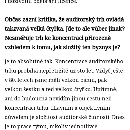
i doživotní odebrání licence.
Občas zazní kritika, že auditorský trh ovládá
takzvaná velká čtyřka. Jde to ale vůbec jinak?
Nesměřuje trh ke koncentraci přirozeně
vzhledem k tomu, jak složitý ten byznys je?
Je to absolutně tak. Koncentrace auditorského
trhu probíhá nepřetržitě už sto let. Vždyť ještě
v 80. letech jsme měli velkou osmu, pak
velkou šestku a teď velkou čtyřku. Upřímně,
ani do budoucna nevidím jinou cestu než
koncentraci trhu. Hlavním a objektivním
důvodem je složitost auditorské činnosti. Dnes
je to práce týmu, nikoliv jednotlivce.