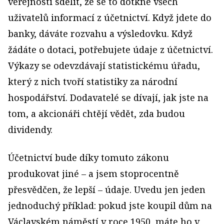
veřejnosti sdělit, že se to dotkne všech
uživatelů informací z účetnictví. Když jdete do
banky, dáváte rozvahu a výsledovku. Když
žádáte o dotaci, potřebujete údaje z účetnictví.
Výkazy se odevzdávají statistickému úřadu,
který z nich tvoří statistiky za národní
hospodářství. Dodavatelé se dívají, jak jste na
tom, a akcionáři chtějí vědět, zda budou
dividendy.
Účetnictví bude díky tomuto zákonu
produkovat jiné – a jsem stoprocentně
přesvědčen, že lepší – údaje. Uvedu jen jeden
jednoduchý příklad: pokud jste koupil dům na
Václavském náměstí v roce 1950, máte ho v