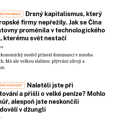
Drsný kapitalismus, který
 EKONOMIKA
ropské firmy nepřežily. Jak se Čína
tovny proměnila v technologického
a, kterému svět nestačí
ení
ekonomický model přinesl dominanci v mnoha
h. Má ale velkou slabinu: plýtvání zdroji a
em.
Naletěli jste při
IČNÍ PODVODY
tování a přišli o velké peníze? Mohlo
 hůř, alespoň jste neskončili
dovělí v džungli