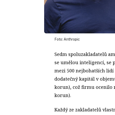
Foto: Anthropic
Sedm spoluzakladatelů ame
se umělou inteligencí, se 
mezi 500 nejbohatších lidí
dodatečný kapitál v objemu
korun), což firmu ocenilo n
korun).
Každý ze zakladatelů vlast