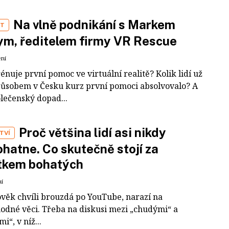
Na vlně podnikání s Markem
ST
m, ředitelem firmy VR Rescue
ení
rénuje první pomoc ve virtuální realitě? Kolik lidí už
působem v Česku kurz první pomoci absolvovalo? A
olečenský dopad...
Proč většina lidí asi nikdy
TVÍ
hatne. Co skutečně stojí za
tkem bohatých
ní
ověk chvíli brouzdá po YouTube, narazí na
odné věci. Třeba na diskusi mezi „chudými“ a
i“, v níž...