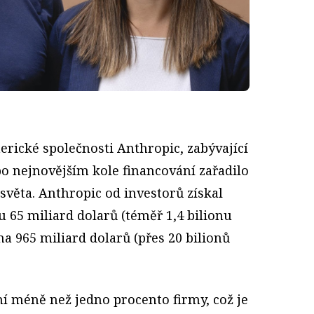
rické společnosti Anthropic, zabývající
po nejnovějším kole financování zařadilo
 světa. Anthropic od investorů získal
 65 mi­liard dolarů (téměř 1,4 bilionu
a 965 miliard dolarů (přes 20 bilio­nů
ní méně než jedno procento firmy, což je