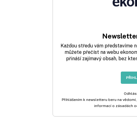
Newsletter
Každou středu vám představíme nej
můžete přečíst na webu ekonom.
přináší zajímavý obsah, bez kte
PŘIH
Odhlási
Přihlášením k newsletteru beru na vědomí,
informací o zásadách o