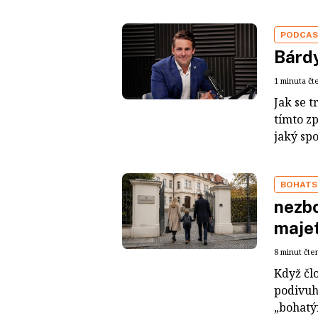
PODCA
Bárdy
1 minuta čt
Jak se t
tímto z
jaký sp
BOHATS
nezbo
maje
8 minut čte
Když čl
podivuh
„bohatým