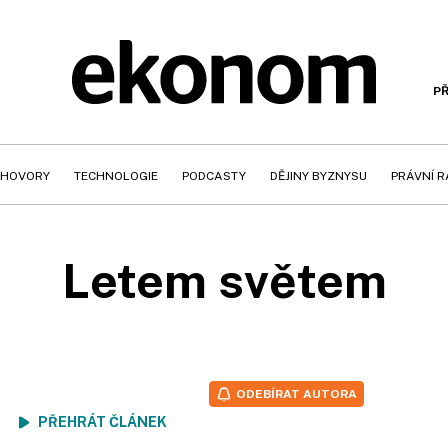
PŘ
HOVORY
TECHNOLOGIE
PODCASTY
DĚJINY BYZNYSU
PRÁVNÍ 
Letem světem
ODEBÍRAT AUTORA
ení
PŘEHRÁT ČLÁNEK