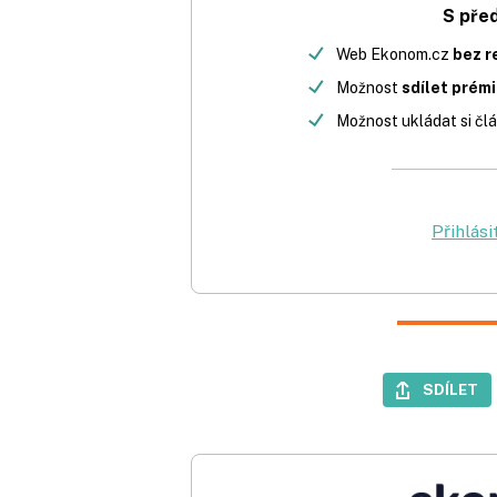
S pře
Web Ekonom.cz
bez r
Možnost
sdílet prém
Možnost ukládat si člá
Přihlási
SDÍLET