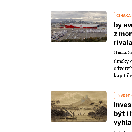
ČÍNSKÁ
by ev
z mon
rival
11 minut čt
Čínský 
odvětvíc
kapitál
INVEST
inves
být i
vyhla