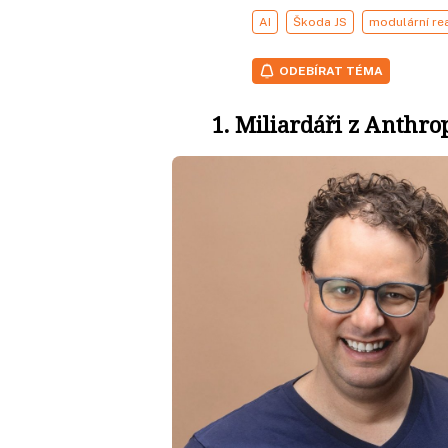
AI
Škoda JS
modulární re
ODEBÍRAT TÉMA
1. Miliardáři z Anthro