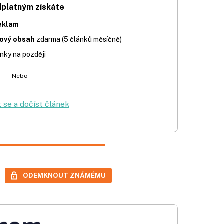
dplatným získáte
eklam
iový obsah
zdarma (5 článků měsíčně)
nky na později
Nebo
t se a dočíst článek
ODEMKNOUT ZNÁMÉMU