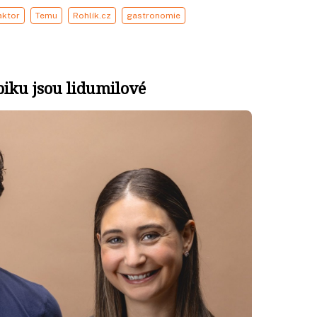
aktor
Temu
Rohlík.cz
gastronomie
piku jsou lidumilové