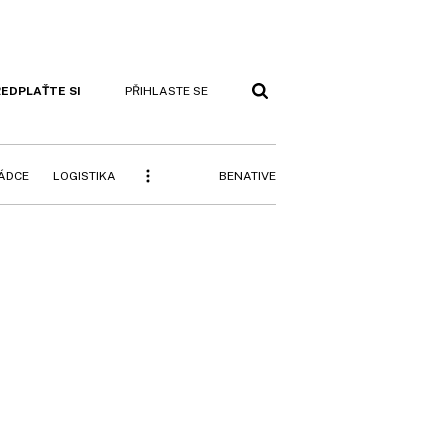
EDPLAŤTE SI
PŘIHLASTE SE
BENATIVE
RÁDCE
LOGISTIKA