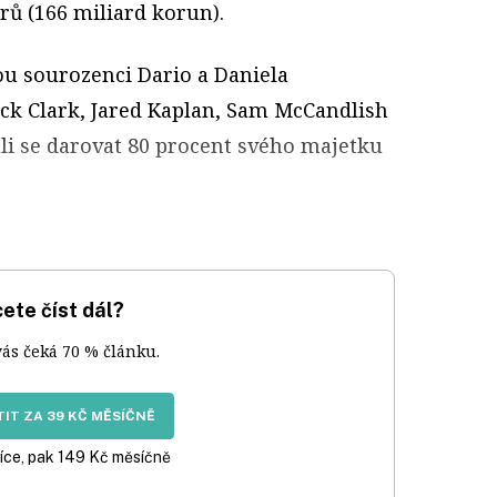
rů (166 miliard korun).
ou sourozenci Dario a Daniela
ck Clark, Jared Kaplan, Sam McCandlish
ali se darovat 80 procent svého majetku
ete číst dál?
vás čeká 70 % článku.
IT ZA 39 KČ MĚSÍČNĚ
íce, pak 149 Kč měsíčně