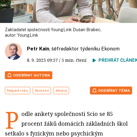
Zakladatel společnosti YoungLink Dušan Brabec.
autor:
YoungLink
Petr Kain
, šéfredaktor týdeníku Ekonom
8. 9. 2025
09:57
/ 5 min. čtení
PŘEHRÁT ČLÁNE
ODEBÍRAT AUTORA
Nápad roku
školství
šikana
ODEBÍRAT TÉMA
P
odle ankety společnosti Scio se 85
procent žáků domácích základních škol
setkalo s fyzickým nebo psychickým