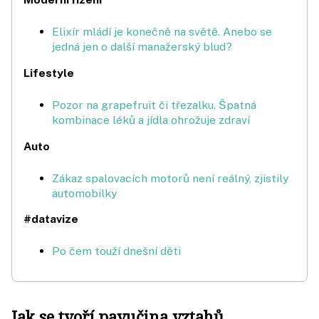
Elixír mládí je konečně na světě. Anebo se
jedná jen o další manažerský blud?
Lifestyle
Pozor na grapefruit či třezalku. Špatná
kombinace léků a jídla ohrožuje zdraví
Auto
Zákaz spalovacích motorů není reálný, zjistily
automobilky
#datavize
Po čem touží dnešní děti
Jak se tvoří pavučina vztahů