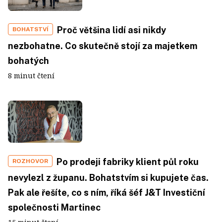
Proč většina lidí asi nikdy
BOHATSTVÍ
nezbohatne. Co skutečně stojí za majetkem
bohatých
8 minut čtení
Po prodeji fabriky klient půl roku
ROZHOVOR
nevylezl z županu. Bohatstvím si kupujete čas.
Pak ale řešíte, co s ním, říká šéf J&T Investiční
společnosti Martinec