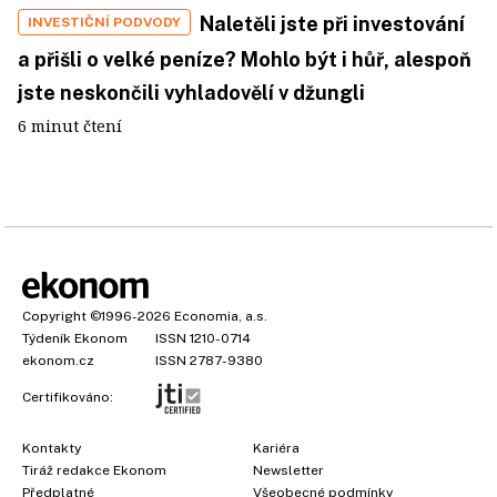
Naletěli jste při investování
INVESTIČNÍ PODVODY
a přišli o velké peníze? Mohlo být i hůř, alespoň
jste neskončili vyhladovělí v džungli
6 minut čtení
Copyright
©1996-2026
Economia, a.s.
Týdeník Ekonom
ISSN 1210-0714
ekonom.cz
ISSN 2787-9380
Certifikováno:
Kontakty
Kariéra
Tiráž redakce Ekonom
Newsletter
Předplatné
Všeobecné podmínky