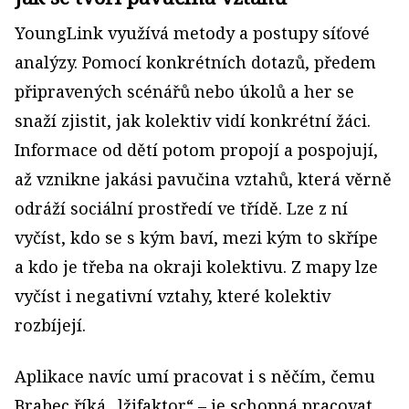
YoungLink využívá metody a postupy síťové
analýzy. Pomocí konkrétních dotazů, předem
připravených scénářů nebo úkolů a her se
snaží zjistit, jak kolektiv vidí konkrétní žáci.
Informace od dětí potom propojí a pospojují,
až vznikne jakási pavučina vztahů, která věrně
odráží sociální prostředí ve třídě. Lze z ní
vyčíst, kdo se s kým baví, mezi kým to skřípe
a kdo je třeba na okraji kolektivu. Z mapy lze
vyčíst i negativní vztahy, které kolektiv
rozbíjejí.
Aplikace navíc umí pracovat i s něčím, čemu
Brabec říká „lžifaktor“ – je schopná pracovat