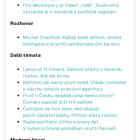
Pro developery je Vídeň „rudá“. Soukromá
výstavba je v menšině a podléhá regulaci
Rozhovor
Michal Stachník: Každý bude šéfem. Umělá
inteligence urychlí zaměstnancům kariéru
Další témata
Letos už 11 miliard. Daňové příjmy z hazardu
rostou. Ale jak komu
Nařízení jde samo proti sobě. Vláda rozhodne
o návrhu omezit pracovní agentury
Proč v Česku nepadá cena nemo­vitostí?
Domácí kapitál drží trh nahoře
Češi jsou na tom lépe, než ukazují
jejich výplatní pásky. Přitom platy rostou
Superpočítače zítřka a únosy dat.
V kyberochraně pomáhají i etičtí hackeři
Moderní řízení