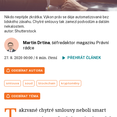
Nikdo nepřijde zkrátka. Výkon práv se děje automatizovaně bez
lidského zásahu. Chytré smlouvy tak zamezí podvodům a dalším
nekalostem.
autor:
Shutterstock
Martin Drtina
, šéfredaktor magazínu Právní
rádce
27. 8. 2020
00:00
/ 6 min. čtení
PŘEHRÁT ČLÁNEK
ODEBÍRAT AUTORA
smlouva
soud
blockchain
kryptoměny
ODEBÍRAT TÉMA
T
akzvané chytré smlouvy neboli smart