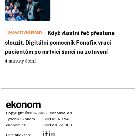
Když vlastní řeč přestane
INOVATIVNÍ FIRMY
sloužit. Digitální pomocník Fonafix vrací
pacientům po mrtvici šanci na zotavení
4 minuty čtení
Copyright
©1996-2026
Economia, a.s.
Týdeník Ekonom
ISSN 1210-0714
ekonom.cz
ISSN 2787-9380
Certifikováno: