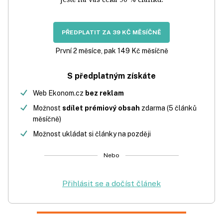
PŘEDPLATIT ZA 39 KČ MĚSÍČNĚ
První 2 měsíce, pak 149 Kč měsíčně
S předplatným získáte
Web Ekonom.cz
bez reklam
Možnost
sdílet prémiový obsah
zdarma (5 článků
měsíčně)
Možnost ukládat si články na později
Nebo
Přihlásit se a dočíst článek