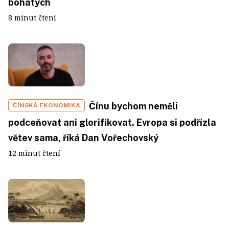
bohatých
8 minut čtení
Čínu bychom neměli
ČÍNSKÁ EKONOMIKA
podceňovat ani glorifikovat. Evropa si podřízla
větev sama, říká Dan Vořechovský
12 minut čtení