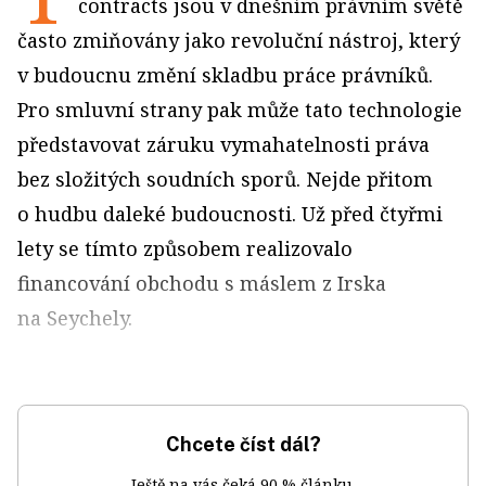
contracts jsou v dnešním právním světě
často zmiňovány jako revoluční nástroj, který
v budoucnu změní skladbu práce právníků.
Pro smluvní strany pak může tato technologie
představovat záruku vymahatelnosti práva
bez složitých soudních sporů. Nejde přitom
o hudbu daleké budoucnosti. Už před čtyřmi
lety se tímto způsobem realizovalo
financování obchodu s máslem z Irska
na Seychely.
Chcete číst dál?
Ještě na vás čeká 90 % článku.