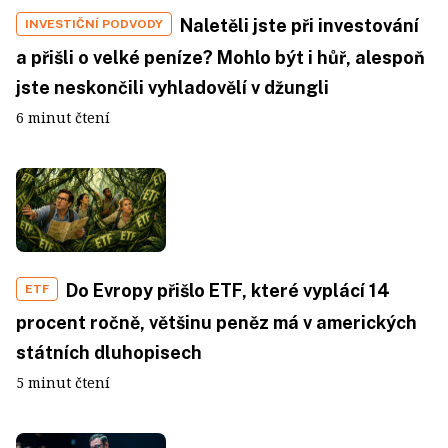
Naletěli jste při investování
INVESTIČNÍ PODVODY
a přišli o velké peníze? Mohlo být i hůř, alespoň
jste neskončili vyhladovělí v džungli
6 minut čtení
Do Evropy přišlo ETF, které vyplácí 14
ETF
procent ročně, většinu peněz má v amerických
státních dluhopisech
5 minut čtení