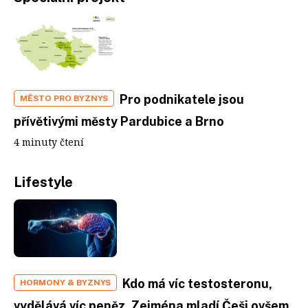
Pro podnikatele jsou
MĚSTO PRO BYZNYS
přívětivými městy Pardubice a Brno
4 minuty čtení
Lifestyle
Kdo má víc testosteronu,
HORMONY & BYZNYS
vydělává víc peněz. Zejména mladí Češi ovšem