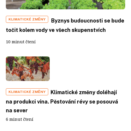
KLIMATICKÉ ZMĚNY
Byznys budoucnosti se bude
točit kolem vody ve všech skupenstvích
10 minut čtení
Klimatické změny doléhají
KLIMATICKÉ ZMĚNY
na produkci vína. Pěstování révy se posouvá
na sever
6 minut čtení