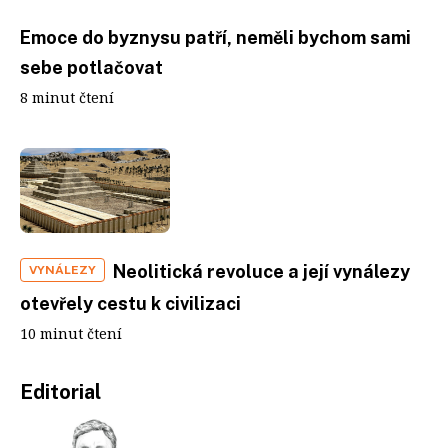
Emoce do byznysu patří, neměli bychom sami
sebe potlačovat
8 minut čtení
Neolitická revoluce a její vynálezy
VYNÁLEZY
otevřely cestu k civilizaci
10 minut čtení
Editorial