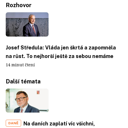
Rozhovor
Josef Středula: Vláda jen škrtá a zapomněla
na růst. To nejhorší ještě za sebou nemáme
14 minut čtení
Další témata
Na daních zaplatí víc všichni,
DANĚ