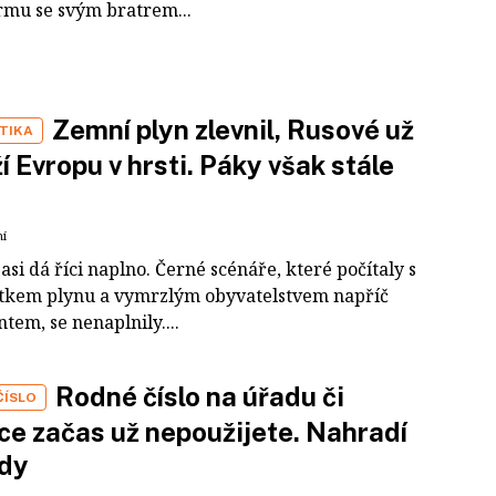
irmu se svým bratrem...
Zemní plyn zlevnil, Rusové už
TIKA
ží Evropu v hrsti. Páky však stále
ní
 asi dá říci naplno. Černé scénáře, které počítaly s
tkem plynu a vymrzlým obyvatelstvem napříč
tem, se nenaplnily....
Rodné číslo na úřadu či
ČÍSLO
ce začas už nepoužijete. Nahradí
ódy