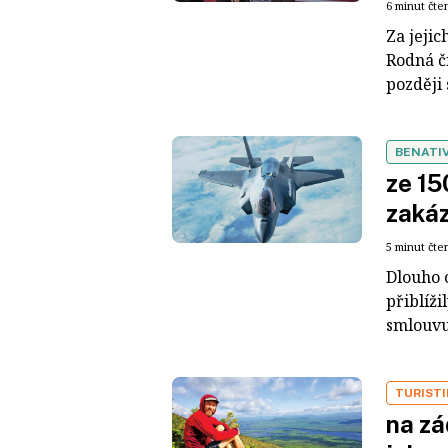
6 minut čte
Za jeji
Rodná čí
později 
BENATI
ze 15
zaká
5 minut čte
Dlouho 
přiblíž
smlouvu
TURIST
na zá