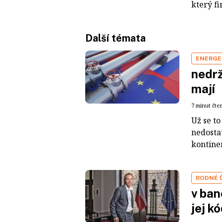
který f
Další témata
ENERGE
nedr­
mají
7 minut čte
Už se to
nedosta
kontinen
RODNÉ 
v ban
jej k