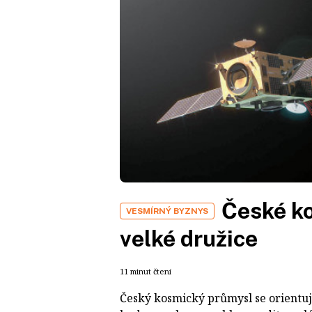
České ko
VESMÍRNÝ BYZNYS
velké družice
11 minut čtení
Český kosmický průmysl se orientuje