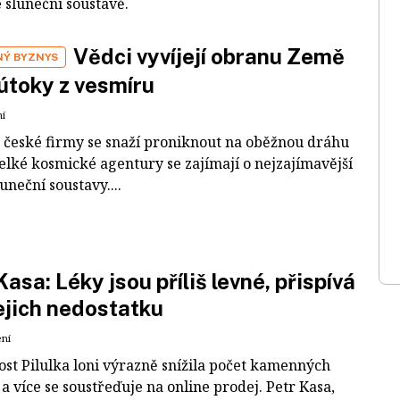
 sluneční soustavě.
Vědci vyvíjejí obranu Země
NÝ BYZNYS
útoky z vesmíru
ní
 české firmy se snaží proniknout na oběžnou dráhu
elké kosmické agentury se zajímají o nejzajímavější
luneční soustavy....
Kasa: Léky jsou příliš levné, přispívá
jejich nedostatku
ení
ost Pilulka loni výrazně snížila počet kamenných
a více se soustřeďuje na online prodej. Petr Kasa,