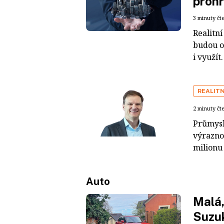
prohr
3 minuty čt
Realitní
budou op
i využít.
REALITN
2 minuty čt
Průmysl
výrazno
milionu
Auto
Malá,
Suzuk