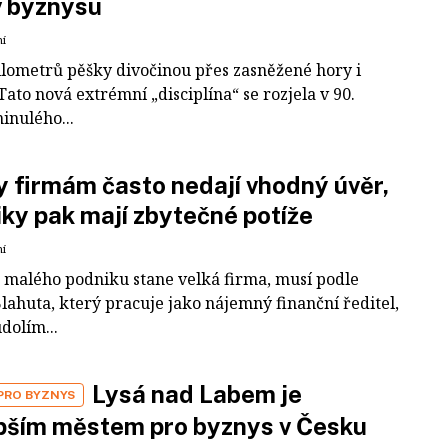
v byznysu
ní
kilometrů pěšky divočinou přes zasněžené hory i
Tato nová extrémní „disciplína“ se rozjela v 90.
inulého...
 firmám často nedají vhodný úvěr,
ky pak mají zbytečné potíže
ní
z malého podniku stane velká firma, musí podle
lahuta, který pracuje jako nájemný finanční ředitel,
údolím...
Lysá nad Labem je
PRO BYZNYS
pším městem pro byznys v Česku