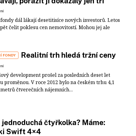
ávají, porazit ji dokázaly jen tři
ení
 fondy dál lákají desetitisíce nových investorů. Letos
ět čelit poklesu cen nemovitostí. Mohou jej ale
Realitní trh hledá tržní ceny
Í FONDY
ení
ový development prošel za posledních deset let
u proměnou. V roce 2012 bylo na českém trhu 4,1
 metrů čtverečních nájemních...
 jednoduchá čtyřkolka? Máme:
i Swift 4×4