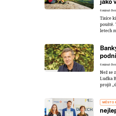
jako 
6 minut čte
Tisíce 
pouště. 
letech m
Banky
podni
6 minut čte
Než se 
Luďka B
projít „
MĚSTO 
nejle