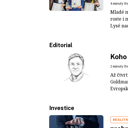
4 minuty čt
Mladé m
roste i
Lysé nad
Editorial
Koho 
2 minuty čt
Až čtvr
Goldman
Evropské
Investice
REALITN