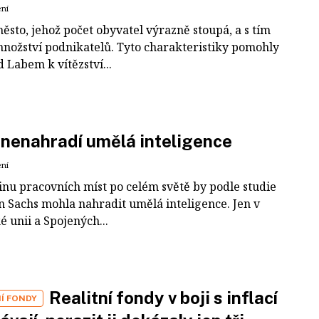
ení
ěsto, jehož počet obyvatel výrazně stoupá, a s tím
 množství podnikatelů. Tyto charakteristiky pomohly
 Labem k vítězství...
nenahradí umělá inteligence
ení
tinu pracovních míst po celém světě by podle studie
 Sachs mohla nahradit umělá inteligence. Jen v
 unii a Spojených...
Realitní fondy v boji s inflací
Í FONDY