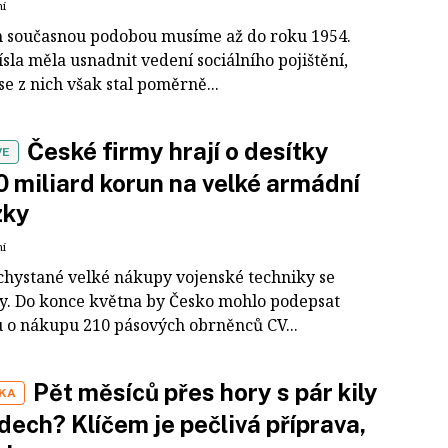
ní
ch současnou podobou musíme až do roku 1954.
sla měla usnadnit vedení sociálního pojištění,
se z nich však stal poměrně...
České firmy hrají o desítky
VE
0 miliard korun na velké armádní
zky
ní
chystané velké nákupy vojenské techniky se
ily. Do konce května by Česko mohlo podepsat
 o nákupu 210 pásových obrněnců CV...
Pět měsíců přes hory s pár kily
IKA
dech? Klíčem je pečlivá příprava,