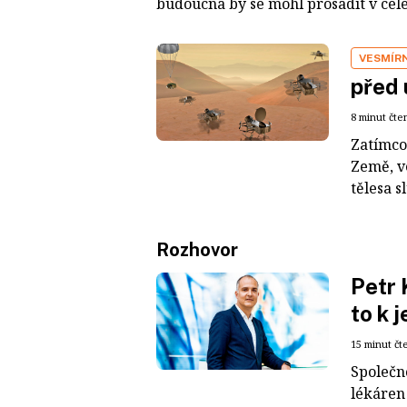
budoucna by se mohl prosadit v celé
VESMÍR
před 
8 minut čte
Zatímco
Země, v
tělesa s
Rozhovor
Petr 
to k 
15 minut čt
Společn
lékáren 