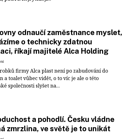
ovny odnaučí zaměstnance myslet,
ázíme o technicky zdatnou
aci, říkají majitelé Alca Holding
ení
robků firmy Alca plast není po zabudování do
 a toalet vůbec vidět, o to víc je ale o této
ké společnosti slyšet na...
duchost a pohodlí. Česku vládne
á zmrzlina, ve světě je to unikát
ení