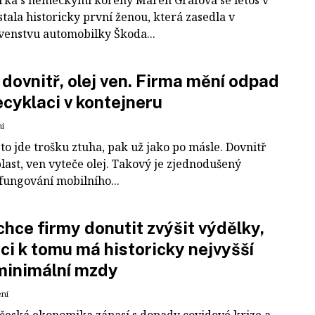
tala historicky první ženou, která zasedla v
venstvu automobilky Škoda...
 dovnitř, olej ven. Firma mění odpad
ecyklaci v kontejneru
ní
to jde trošku ztuha, pak už jako po másle. Dovnitř
last, ven vyteče olej. Takový je zjednodušený
fungování mobilního...
chce firmy donutit zvýšit výdělky,
i k tomu má historicky nejvyšší
minimální mzdy
ení
 česká ekonomika zápasí s dopady covidové krize a