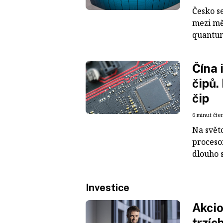
Česko s
mezi mě
quantum 
Čína 
čipů.
čip
6 minut čte
Na svět
procesor
dlouho s
Investice
Akcio
trzíc