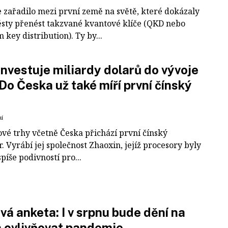
e zařadilo mezi první země na světě, které dokázaly
sty přenést takzvané kvantové klíče (QKD nebo
key distribution). Ty by...
investuje miliardy dolarů do vývoje
 Do Česka už také míří první čínský
ní
ové trhy včetně Česka přichází první čínský
. Vyrábí jej společnost Zhaoxin, jejíž procesory byly
píše podivností pro...
vá anketa: I v srpnu bude dění na
h ovlivňovat pandemie