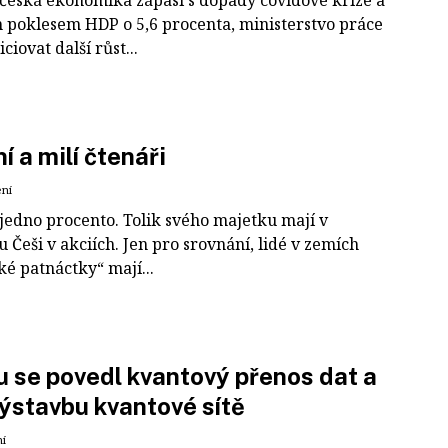
 poklesem HDP o 5,6 procenta, ministerstvo práce
iciovat další růst...
í a milí čtenáři
ení
jedno procento. Tolik svého majetku mají v
Češi v akciích. Jen pro srovnání, lidé v zemích
é patnáctky“ mají...
 se povedl kvantový přenos dat a
výstavbu kvantové sítě
ní