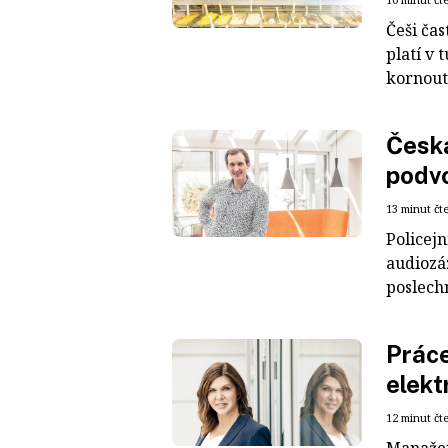
Češi ča
platí v 
kornoutů
Česk
podvo
13 minut čt
Policejn
audiozá
poslechn
Práce
elekt
12 minut čt
Manažer