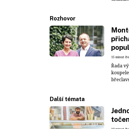
Rozhovor
Mont
přich
popul
15 minut čt
Řada vý
koupelen
břeclavs
Další témata
Jedno
točen
10 minut čt