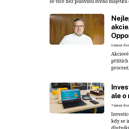
že více než polovinu svého majetku d
Nejle
akcie
Oppo
6 minut čte
Akciové
příštích
procent,
Inves
ale o
7 minut čte
Investi
kdy se 
dlužníků