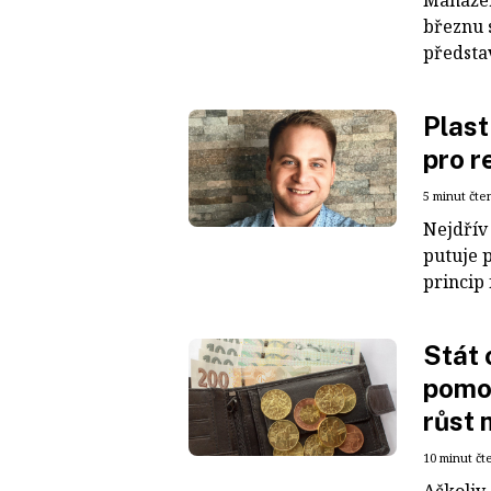
březnu s
předsta
Plast
pro r
5 minut čte
Nejdřív 
putuje p
princip 
Stát 
pomoc
růst 
10 minut čt
Ačkoliv