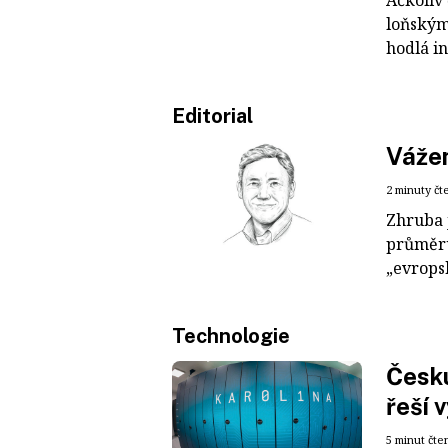
loňským
hodlá in
Editorial
Vážen
2 minuty čt
Zhruba 
průměru 
„evropsk
Technologie
Česku
řeší 
5 minut čte