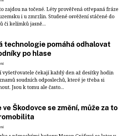
sto zajdou na točené. Léty prověřená otřepaná fráze
tuzemsku i u zmrzlin. Studené osvěžení stáčené do
 či kelímků jasně...
á technologie pomáhá odhalovat
dníky po hlase
ení
í vyšetřovatele čekají každý den až desítky hodin
znamů soudních odposlechů, které je třeba si
out. Jsou k tomu ale často...
 ve Škodovce se změní, může za to
romobilita
ení
ka s německými kořeny Maren Gräfová se letos v