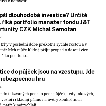
rží v hotovosti...
pší dlouhodobá investice? Určitě
, říká portfolio manažer fondu J&T
rtunity CZK Michal Semotan
ní
 trhy v poslední době překotně rychle rostou a v
 měsících může klidně přijít propad o deset i více
 říká portfolio...
tice do půjček jsou na vzestupu. Jde
 nebezpečnou hru
ní
ce do takzvaných peer to peer půjček, tedy takových,
investoři skládají přímo na úvěry konkrétních
, patří k nejrychleji...