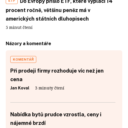
Do Evropy přišlo ETF, které vyplácí 14
ETF
procent ročně, většinu peněz má v
amerických státních dluhopisech
5 minut čtení
Názory a komentáře
KOMENTÁŘ
Při prodeji firmy rozhoduje víc než jen
cena
3 minuty čtení
Jan Koval
Nabídka bytů prudce vzrostla, ceny i
nájemné brzdí