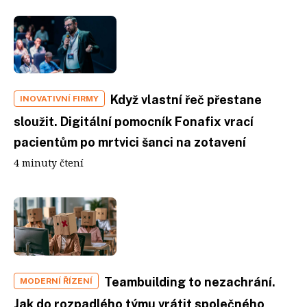
Když vlastní řeč přestane
INOVATIVNÍ FIRMY
sloužit. Digitální pomocník Fonafix vrací
pacientům po mrtvici šanci na zotavení
4 minuty čtení
Teambuilding to nezachrání.
MODERNÍ ŘÍZENÍ
Jak do rozpadlého týmu vrátit společného