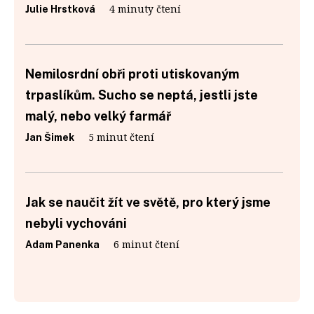
4 minuty čtení
Julie Hrstková
Nemilosrdní obři proti utiskovaným
trpaslíkům. Sucho se neptá, jestli jste
malý, nebo velký farmář
5 minut čtení
Jan Šimek
Jak se naučit žít ve světě, pro který jsme
nebyli vychováni
6 minut čtení
Adam Panenka