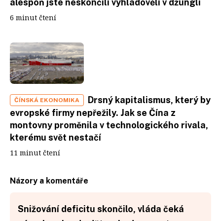
alespoň jste neskončili vyhladovělí v džungli
6 minut čtení
Drsný kapitalismus, který by
ČÍNSKÁ EKONOMIKA
evropské firmy nepřežily. Jak se Čína z
montovny proměnila v technologického rivala,
kterému svět nestačí
11 minut čtení
Názory a komentáře
Snižování deficitu skončilo, vláda čeká