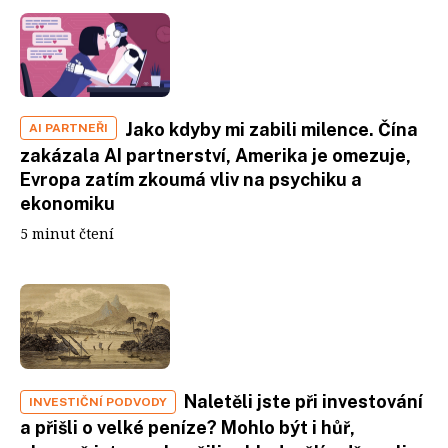
Jako kdyby mi zabili milence. Čína
AI PARTNEŘI
zakázala AI partnerství, Amerika je omezuje,
Evropa zatím zkoumá vliv na psychiku a
ekonomiku
5 minut čtení
Naletěli jste při investování
INVESTIČNÍ PODVODY
a přišli o velké peníze? Mohlo být i hůř,