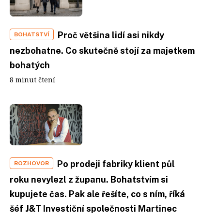
Proč většina lidí asi nikdy
BOHATSTVÍ
nezbohatne. Co skutečně stojí za majetkem
bohatých
8 minut čtení
Po prodeji fabriky klient půl
ROZHOVOR
roku nevylezl z županu. Bohatstvím si
kupujete čas. Pak ale řešíte, co s ním, říká
šéf J&T Investiční společnosti Martinec