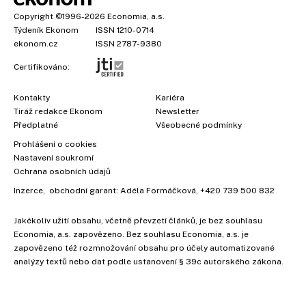
Copyright
©1996-2026
Economia, a.s.
Týdeník Ekonom
ISSN 1210-0714
ekonom.cz
ISSN 2787-9380
Certifikováno:
Kontakty
Kariéra
Tiráž redakce Ekonom
Newsletter
Předplatné
Všeobecné podmínky
Prohlášení o cookies
Nastavení soukromí
Ochrana osobních údajů
Inzerce
, obchodní garant:
Adéla Formáčková
,
+420 739 500 832
Jakékoliv užití obsahu, včetně převzetí článků, je bez souhlasu
Economia, a.s. zapovězeno. Bez souhlasu Economia, a.s. je
zapovězeno též rozmnožování obsahu pro účely automatizované
analýzy textů nebo dat podle ustanovení § 39c autorského zákona.